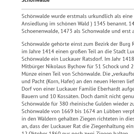
Schönwalde wurde erstmals urkundlich als eine
Ansiedlung im schönen Wald ) 1345 benannt. 14
Schoenenwalde, 1473 als Schonwalde und erst 
Schönwalde gehörte einst zum Bezirk der Burg R
im Jahre 1414 einen großen Teil an die Stadt L
Schönwalde ein Luckauer Ratsdorf. Im Jahr 141
Mitbürger Nikolaus Bychow für 51 Schock und 
Münze einen Teil von Schönwalde. Die „verkauf
und Pacht (Korn, Hafer) an den neuen Herren lie
Dorf von einer Luckauer Familie Eberhardt auf
Bauern und 10 Kossäten. Doch damit nicht genu
Schönwalde für 380 rheinische Gulden wieder z
Schönwalde von 1669 bis 1674 an Lübben verpf
in den Wäldern gehalten Ziegen richteten in di
an, dass der Luckauer Rat die Ziegenhaltung ein
12.Oktober 1860 nur noch zwei Ziegen halten.