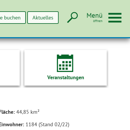
Suche
Men
Menü
ne buchen
Aktuelles
Veranstaltungen
Fläche:
44,85 km²
Einwohner:
1184 (Stand 02/22)