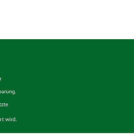
r
barung.
tzte
t wird.