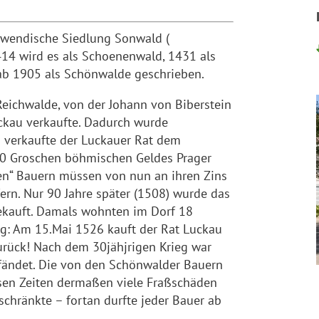
 wendische Siedlung Sonwald (
14 wird es als Schoenenwald, 1431 als
ab 1905 als Schönwalde geschrieben.
eichwalde, von der Johann von Biberstein
uckau verkaufte. Dadurch wurde
8 verkaufte der Luckauer Rat dem
20 Groschen böhmischen Geldes Prager
ten“ Bauern müssen von nun an ihren Zins
fern. Nur 90 Jahre später (1508) wurde das
gekauft. Damals wohnten im Dorf 18
g: Am 15.Mai 1526 kauft der Rat Luckau
urück! Nach dem 30jähjrigen Krieg war
ändet. Die von den Schönwalder Bauern
esen Zeiten dermaßen viele Fraßschäden
schränkte – fortan durfte jeder Bauer ab