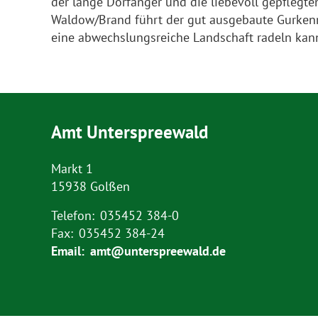
der lange Dorfanger und die liebevoll gepflegt
Waldow/Brand führt der gut ausgebaute Gurken
eine abwechslungsreiche Landschaft radeln kan
Amt Unterspreewald
Markt 1
15938 Golßen
Telefon:
035452 384-0
Fax:
035452 384-24
Email:
amt@unterspreewald.de