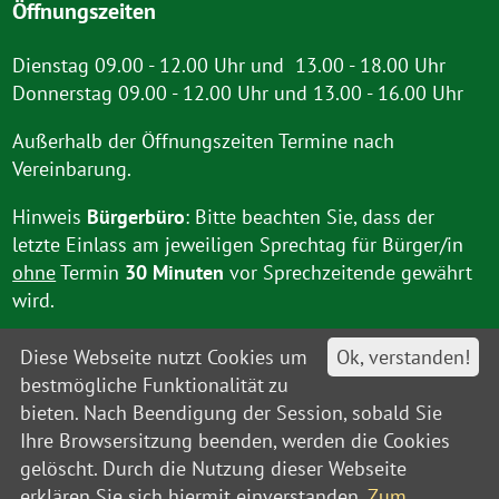
Öffnungszeiten
Dienstag 09.00 - 12.00 Uhr und 13.00 - 18.00 Uhr
Donnerstag 09.00 - 12.00 Uhr und 13.00 - 16.00 Uhr
Außerhalb der Öffnungszeiten Termine nach
Vereinbarung.
Hinweis
Bürgerbüro
: Bitte beachten Sie, dass der
letzte Einlass am jeweiligen Sprechtag für Bürger/in
ohne
Termin
30 Minuten
vor Sprechzeitende gewährt
wird.
Diese Webseite nutzt Cookies um
Ok, verstanden!
bestmögliche Funktionalität zu
bieten. Nach Beendigung der Session, sobald Sie
Ihre Browsersitzung beenden, werden die Cookies
gelöscht. Durch die Nutzung dieser Webseite
Kontakt
Impressum
Datenschutz
Barrierefreiheit
Leitweg-IDs
Sitemap
erklären Sie sich hiermit einverstanden.
Zum