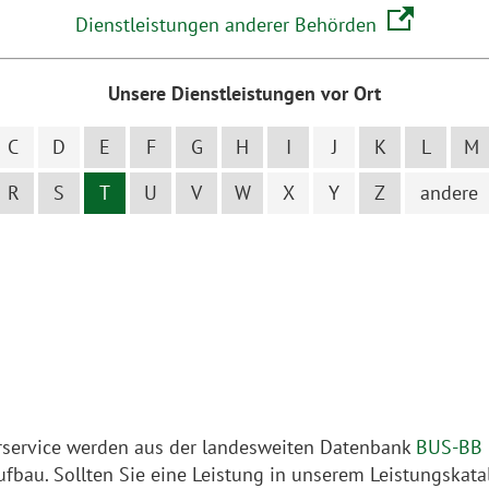
Dienstleistungen anderer Behörden
Unsere Dienstleistungen vor Ort
C
D
E
F
G
H
I
J
K
L
M
R
S
T
U
V
W
X
Y
Z
andere
service werden aus der landesweiten Datenbank
BUS-BB
ufbau. Sollten Sie eine Leistung in unserem Leistungskata