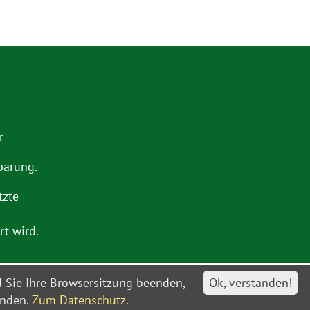
r
barung.
tzte
t wird.
d Sie Ihre Browsersitzung beenden,
Ok, verstanden!
schutz
Barrierefreiheit
Leitweg-IDs
Sitemap
anden.
Zum Datenschutz.