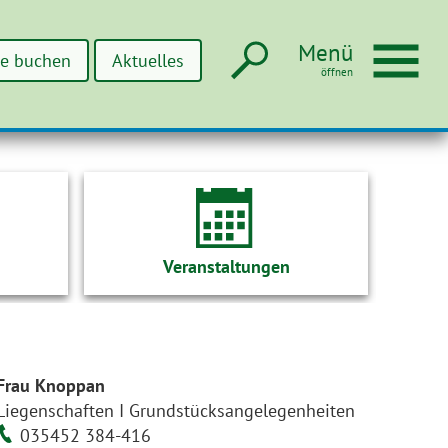
Suche
Men
Menü
ne buchen
Aktuelles
Veranstaltungen
Frau Knoppan
Liegenschaften I Grundstücksangelegenheiten
035452 384-416