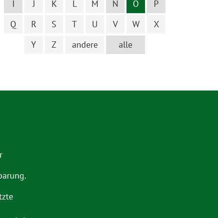
I
J
K
L
M
N
O
P
Q
R
S
T
U
V
W
X
Y
Z
andere
alle
r
barung.
tzte