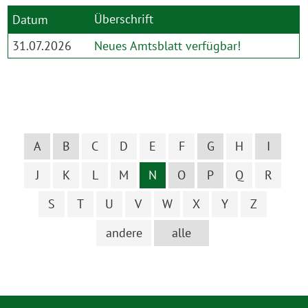
Überschrift
Datum
31.07.2026
Neues Amtsblatt verfügbar!
A
B
C
D
E
F
G
H
I
J
K
L
M
N
O
P
Q
R
S
T
U
V
W
X
Y
Z
andere
alle