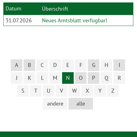
Datum
Überschrift
31.07.2026
Neues Amtsblatt verfügbar!
A
B
C
D
E
F
G
H
I
J
K
L
M
N
O
P
Q
R
S
T
U
V
W
X
Y
Z
andere
alle