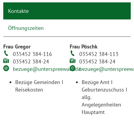
Kontakte
Öffnungszeiten
Frau Gregor
Frau Pöschk
035452 384-116
035452 384-113
035452 384-24
035452 384-24
bezuege@unterspreewald.de
bezuege@unterspreewa
Bezüge Gemeinden I
Bezüge Amt I
Reisekosten
Geburtenzuschuss I
allg.
Angelegenheiten
Hauptamt