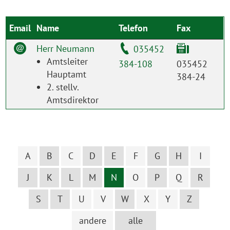
Email
Name
Telefon
Fax
Herr Neumann
035452
Amtsleiter
384-108
035452
Hauptamt
384-24
2. stellv.
Amtsdirektor
A
B
C
D
E
F
G
H
I
J
K
L
M
N
O
P
Q
R
S
T
U
V
W
X
Y
Z
andere
alle