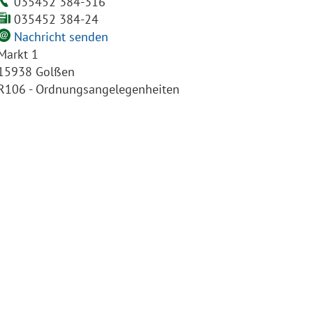
035452 384-316
035452 384-24
Nachricht senden
Markt 1
15938 Golßen
R106 - Ordnungsangelegenheiten