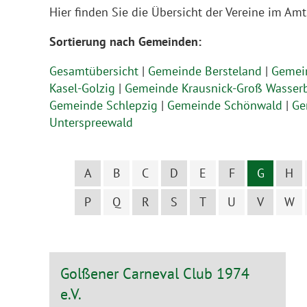
Hier finden Sie die Übersicht der Vereine im Amt
Sortierung nach Gemeinden:
Gesamtübersicht
|
Gemeinde Bersteland
|
Gemei
Kasel-Golzig
|
Gemeinde Krausnick-Groß Wasser
Gemeinde Schlepzig
|
Gemeinde Schönwald
|
Ge
Unterspreewald
A
B
C
D
E
F
G
H
P
Q
R
S
T
U
V
W
Golßener Carneval Club 1974
e.V.