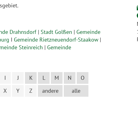
sgebiet.
nde Drahnsdorf
|
Stadt Golßen
|
Gemeinde
burg
I
Gemeinde Rietzneuendorf-Staakow
|
meinde Steinreich
|
Gemeinde
I
J
K
L
M
N
O
X
Y
Z
andere
alle