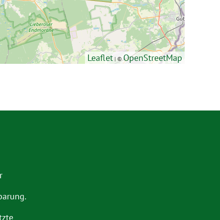
Leaflet
OpenStreetMap
| ©
r
barung.
tzte