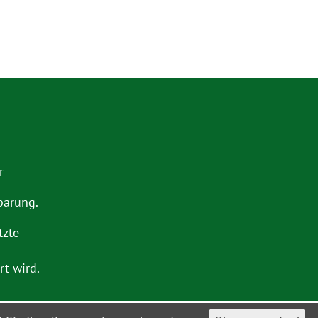
r
barung.
tzte
t wird.