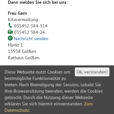
Dann melden Sie sich bei uns:
Frau Garn
Kitaverwaltung
035452 384-314
035452 384-24
Nachricht senden
Markt 1
15938 Golßen
Rathaus Golßen
Diese Webseite nutzt Cookies um
Ok, verstanden!
bestmögliche Funktionalität zu
bieten. Nach Beendigung der Session, sobald Sie
Ihre Browsersitzung beenden, werden die Cookies
gelöscht. Durch die Nutzung dieser Webseite
Kontakt
Impressum
Datenschutz
Barrierefreiheit
Leitweg-IDs
Sitemap
erklären Sie sich hiermit einverstanden.
Zum
© Amt Unterspreewald 2021
Datenschutz.