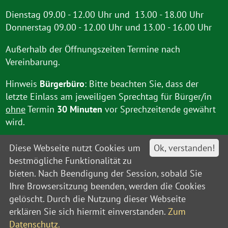
Dienstag 09.00 - 12.00 Uhr und 13.00 - 18.00 Uhr
Donnerstag 09.00 - 12.00 Uhr und 13.00 - 16.00 Uhr
Außerhalb der Öffnungszeiten Termine nach
Vereinbarung.
Hinweis
Bürgerbüro
: Bitte beachten Sie, dass der
letzte Einlass am jeweiligen Sprechtag für Bürger/in
ohne
Termin
30 Minuten
vor Sprechzeitende gewährt
wird.
Diese Webseite nutzt Cookies um
Ok, verstanden!
bestmögliche Funktionalität zu
bieten. Nach Beendigung der Session, sobald Sie
Ihre Browsersitzung beenden, werden die Cookies
gelöscht. Durch die Nutzung dieser Webseite
Kontakt
Impressum
Datenschutz
Barrierefreiheit
Leitweg-IDs
Sitemap
erklären Sie sich hiermit einverstanden.
Zum
© Amt Unterspreewald 2021
Datenschutz.