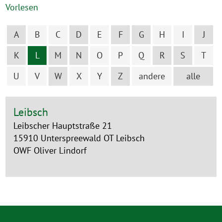
Vorlesen
A
B
C
D
E
F
G
H
I
J
K
L
M
N
O
P
Q
R
S
T
U
V
W
X
Y
Z
andere
alle
Leibsch
Leibscher Hauptstraße 21
15910 Unterspreewald OT Leibsch
OWF Oliver Lindorf