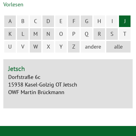
Vorlesen
A
B
C
D
E
F
G
H
I
J
K
L
M
N
O
P
Q
R
S
T
U
V
W
X
Y
Z
andere
alle
Jetsch
Dorfstraße 6c
15938 Kasel-Golzig OT Jetsch
OWF Martin Brückmann