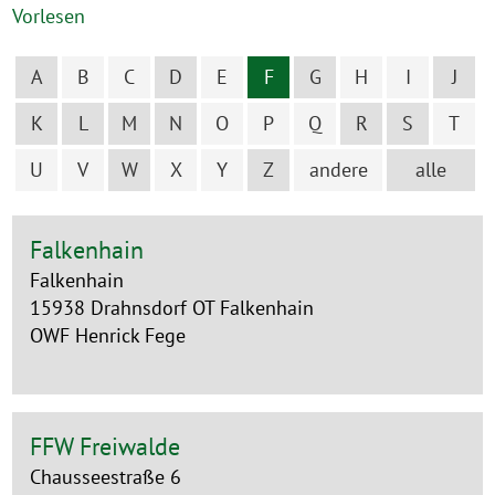
Vorlesen
A
B
C
D
E
F
G
H
I
J
K
L
M
N
O
P
Q
R
S
T
U
V
W
X
Y
Z
andere
alle
Falkenhain
Falkenhain
15938 Drahnsdorf OT Falkenhain
OWF Henrick Fege
FFW Freiwalde
Chausseestraße 6