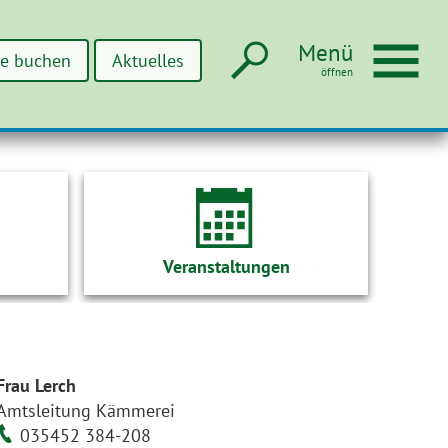
Suche
Men
Menü
ne buchen
Aktuelles
Veranstaltungen
Frau Lerch
Amtsleitung Kämmerei
035452 384-208